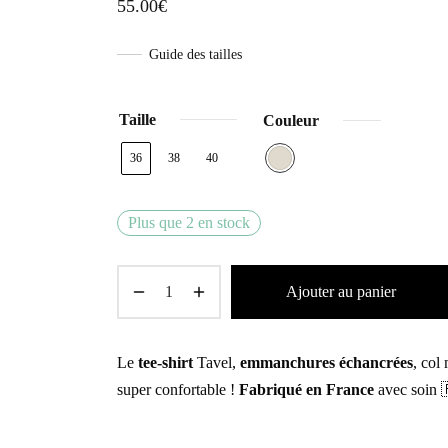
55.00
€
Guide des tailles
Taille
Couleur
36
38
40
Plus que 2 en stock
Ajouter au panier
Le
tee-shirt
Tavel,
emmanchures échancrées
, col
super confortable !
Fabriqué en France
avec soin 