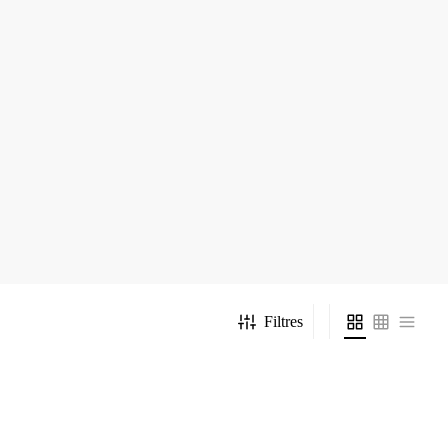
Filtres
Eau
Chemise Bleue