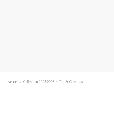
Accueil
/
Collection 2025/2026
/
Top & Chemises
Chemise à Carreaux
Chemise Bicol