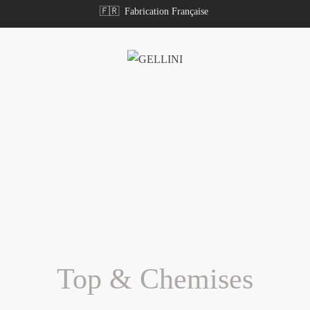
🇫🇷 Fabrication Française
Top & Chemises