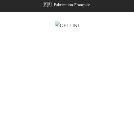
🇫🇷 Fabrication Française
Contactez – Nous
ontactez – nous pour une question, un rendez – vous au showroom. No
nous ferons un plaisir de vous répondre dans les plus brefs délais.