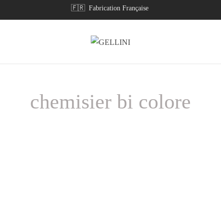
🇫🇷 Fabrication Française
chemisier bi colore