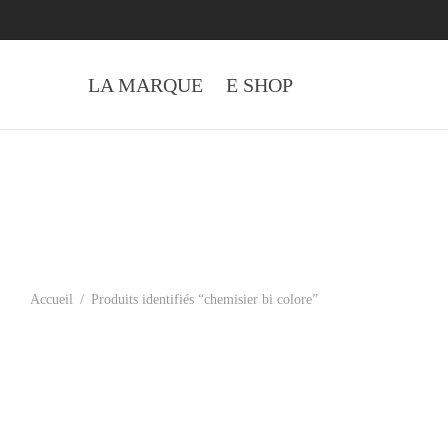
LA MARQUE
E SHOP
Accueil
/
Produits identifiés “chemisier bi colore”
Chemisier Cassis noir et blanc
135.00
€